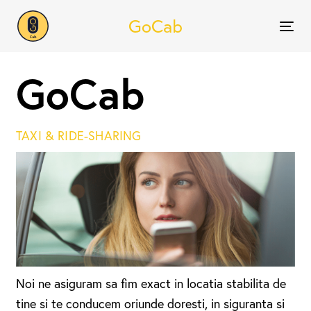
GoCab
Men
GoCab
TAXI & RIDE-SHARING
Noi ne asiguram sa fim exact in locatia stabilita de
tine si te conducem oriunde doresti, in siguranta si